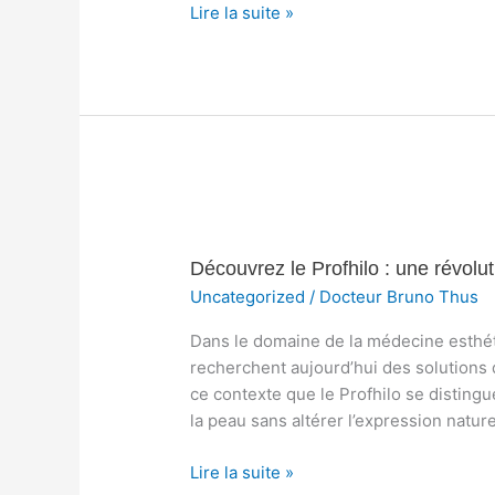
Lire la suite »
mesure
Découvrez
le
Découvrez le Profhilo : une révolut
Profhilo
:
Uncategorized
/
Docteur Bruno Thus
une
Dans le domaine de la médecine esthét
révolution
recherchent aujourd’hui des solutions qu
dans
ce contexte que le Profhilo se disting
le
la peau sans altérer l’expression nature
traitement
de
Lire la suite »
la