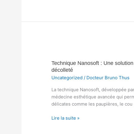
peau
Technique
Nanosoft
Technique Nanosoft : Une solution 
:
décolleté
Une
solution
Uncategorized
/
Docteur Bruno Thus
innovante
La technique Nanosoft, développée par
pour
médecine esthétique avancée qui perme
les
délicates comme les paupières, le cou e
paupières,
le
Lire la suite »
cou
et