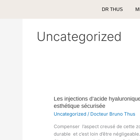
Aller
DR THUS
M
au
contenu
Uncategorized
Les
injections
Les injections d’acide hyaluroniq
d’acide
esthétique sécurisée
hyaluronique
pour
Uncategorized
/
Docteur Bruno Thus
les
Compenser l’aspect creusé de cette 
tempes
durable et c’est loin d’être négligeable
: