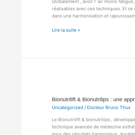
Globalement , avoir l’ air moins fatigu
une
réalisables avec ces techniques. Et ce
approche
dans une harmonisation et rajeunissem
médico-
esthétique
Lire la suite »
sécurisée
Bionutrilift
&
Bionutrilift & Bionutrilips : une 
Bionutrilips
:
Uncategorized
/
Docteur Bruno Thus
une
Le Bionutrilift & bionutrilips , développ
approche
technique avancée de médecine esthétiq
innovante
pour des résultats harmonieux, durable