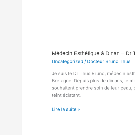
le
décolleté
Médecin
Esthétique
Médecin Esthétique à Dinan – Dr 
à
Dinan
Uncategorized
/
Docteur Bruno Thus
–
Je suis le Dr Thus Bruno, médecin esth
Dr
Bretagne. Depuis plus de dix ans, je m
Thus
souhaitent prendre soin de leur peau, p
Bruno
teint éclatant.
Lire la suite »