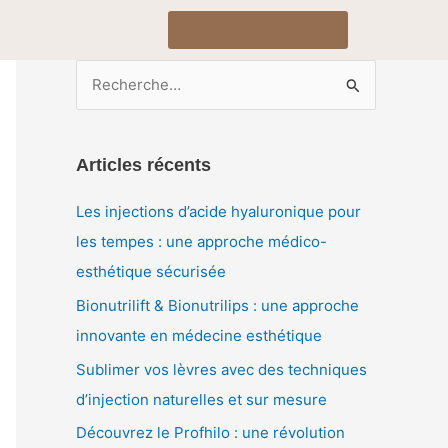
R
e
c
Articles récents
h
e
Les injections d’acide hyaluronique pour
r
les tempes : une approche médico-
c
esthétique sécurisée
h
Bionutrilift & Bionutrilips : une approche
e
innovante en médecine esthétique
r
Sublimer vos lèvres avec des techniques
d’injection naturelles et sur mesure
:
Découvrez le Profhilo : une révolution