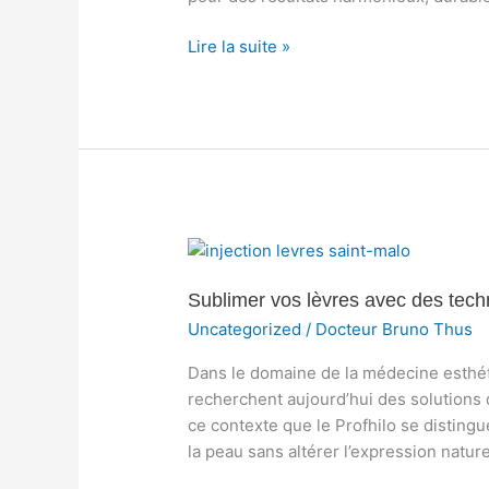
en
médecine
Lire la suite »
esthétique
Sublimer
vos
Sublimer vos lèvres avec des techn
lèvres
avec
Uncategorized
/
Docteur Bruno Thus
des
Dans le domaine de la médecine esthét
techniques
recherchent aujourd’hui des solutions qu
d’injection
ce contexte que le Profhilo se disting
naturelles
la peau sans altérer l’expression nature
et
sur